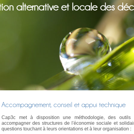
ion alternative et locale des déc
Accompagnement, conseil et appui technique
Cap3c met à disposition une méthodologie, des outils 
accompagner des structures de l'économie sociale et solidair
questions touchant à leurs orientations et à leur organisation :